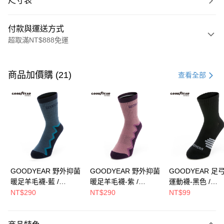
尺寸表
付款與運送方式
超取滿NT$888免運
付款方式
信用卡一次付款
商品加價購 (21)
查看全部
LINE Pay
Apple Pay
街口支付
Google Pay
全盈+PAY
GOODYEAR 野外抑菌
GOODYEAR 野外抑菌
GOODYEAR 足
暖足羊毛襪-藍 /
暖足羊毛襪-紫 /
運動襪-黑色 /
ATM付款
GACS43036
GACS43037
GACS43010
NT$290
NT$290
NT$99
運送方式