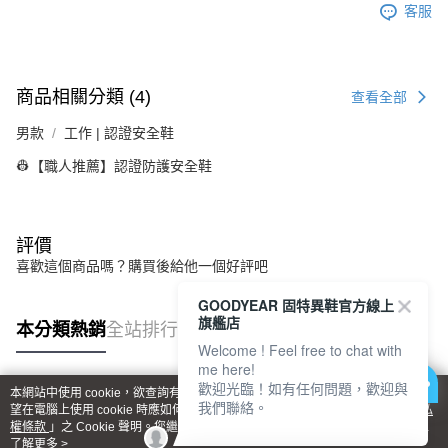
客服
商品相關分類 (4)
查看全部
男款
工作 | 認證安全鞋
👷【職人推薦】認證防護安全鞋
評價
喜歡這個商品嗎？購買後給他一個好評吧
GOODYEAR 固特異鞋官方線上
旗艦店
本分類熱銷
全站排行
Welcome ! Feel free to chat with
me here!
歡迎光臨！如有任何問題，歡迎與
本網站中使用 cookie，欲查詢有關本網站使用 cookie 方式之詳情，及若您不希
我們聯絡。
熱門標籤
望在電腦上使用 cookie 時應如何變更電腦的 cookie 設定，請參閱本網站「
隱私
權條款
」之 Cookie 聲明。您繼續使用本網站即表示您同意本公司得按本網站使
用條款之 Cookie 聲明使用 cookie。
了解更多 >