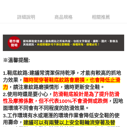
詳細說明
商品規格
相關推薦
※溫馨提醒:
1.鞋底紋路:建議常清潔保持乾淨，才能有較高的抓地
力效果，
隨時間穿著鞋底紋路會磨損，也會降低止滑
力
，請注意紋路磨損情形，適時更新安全鞋。
2.使用時還是要小心，
防滑鞋底設計是為了提升防滑
性及摩擦係數，但不代表100%不會滑倒或跌倒
，因地
面環境不同會有不同程度的防滑效
果。
工作環境有水或潮溼的環境作業會降低安全鞋的使
3.
用壽命，
建議可以有兩雙以上安全鞋輪流穿著及替