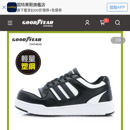
固特異鞋旗艦店
開啟APP
首下載享$300折價券+免運券
0
1
/
9