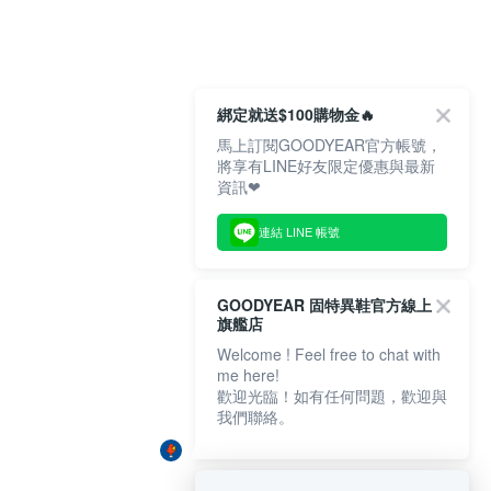
綁定就送$100購物金🔥
馬上訂閱GOODYEAR官方帳號，
將享有LINE好友限定優惠與最新
資訊❤
連結 LINE 帳號
GOODYEAR 固特異鞋官方線上
旗艦店
Welcome ! Feel free to chat with
me here!
歡迎光臨！如有任何問題，歡迎與
我們聯絡。