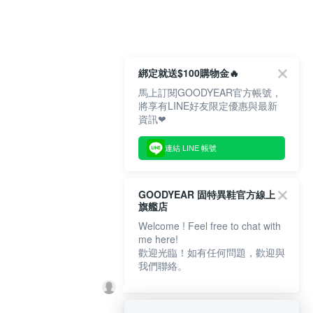
綁定就送$100購物金🔥
馬上訂閱GOODYEAR官方帳號，
將享有LINE好友限定優惠與最新
資訊❤
連結 LINE 帳號
GOODYEAR 固特異鞋官方線上
旗艦店
Welcome ! Feel free to chat with
me here!
歡迎光臨！如有任何問題，歡迎與
我們聯絡。