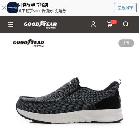
固特異鞋旗艦店
開啟APP
首下載享$300折價券+免運券
0
1
/
9