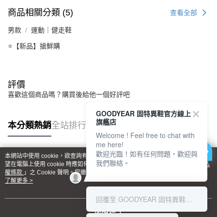
商品相關分類 (5)
查看全部
男款
運動｜健走鞋
⭐【新品】搶鮮購
評價
喜歡這個商品嗎？購買後給他一個好評吧
GOODYEAR 固特異鞋官方線上
旗艦店
本分類熱銷
全站排行
Welcome ! Feel free to chat with
me here!
歡迎光臨！如有任何問題，歡迎與
本網站中使用 cookie，欲查詢有關本網站使用 cookie 方式之詳情，及若您不希
我們聯絡。
熱門標籤
望在電腦上使用 cookie 時應如何變更電腦的 cookie 設定，請參閱本網站「
隱私
權條款
」之 Cookie 聲明。您繼續使用本網站即表示您同意本公司得按本網站使
用條款之 Cookie 聲明使用 cookie。
了解更多 >
回覆至 GOODYEAR 固特異鞋官方線上旗艦店
我知道了