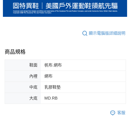
顯示電腦版詳細說明
商品規格
鞋面
帆布.網布
內裡
網布
中底
乳膠鞋墊
大底
MD.RB
客服