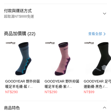
付款與運送方式
超取滿NT$888免運
付款方式
信用卡一次付款
商品加價購 (22)
查看全部
LINE Pay
Apple Pay
街口支付
Google Pay
全盈+PAY
GOODYEAR 野外抑菌
GOODYEAR 野外抑菌
GOODYEAR 足
暖足羊毛襪-藍 /
暖足羊毛襪-紫 /
運動襪-黑色 /
ATM付款
GACS43036
GACS43037
GACS43010
NT$290
NT$290
NT$99
運送方式
商品特色
付款後全家取貨