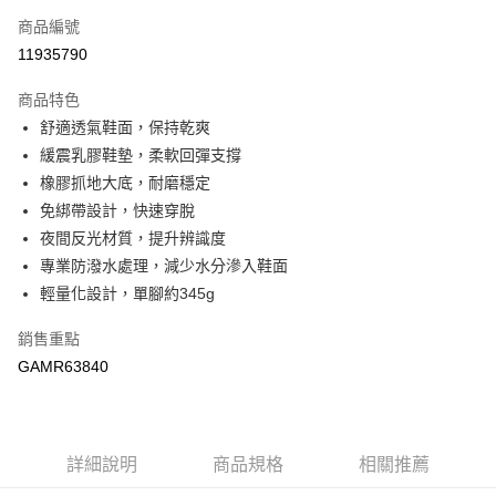
每筆NT$90，滿NT$888(含以上)免運費
商品編號
11935790
付款後7-11取貨(追蹤碼前面加上868再查詢)
每筆NT$90，滿NT$1,500(含以上)免運費
商品特色
舒適透氣鞋面，保持乾爽
宅配-運費
緩震乳膠鞋墊，柔軟回彈支撐
每筆NT$90，滿NT$1,500(含以上)免運費
橡膠抓地大底，耐磨穩定
免綁帶設計，快速穿脫
夜間反光材質，提升辨識度
專業防潑水處理，減少水分滲入鞋面
輕量化設計，單腳約345g
銷售重點
GAMR63840
詳細說明
商品規格
相關推薦