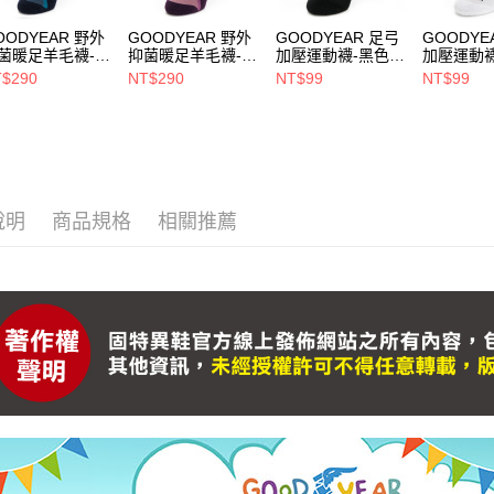
OODYEAR 野外
GOODYEAR 野外
GOODYEAR 足弓
GOODYE
菌暖足羊毛襪-藍
抑菌暖足羊毛襪-紫
加壓運動襪-黑色 /
加壓運動襪
GACS43036
/ GACS43037
GACS43010
GACS430
$290
NT$290
NT$99
NT$99
說明
商品規格
相關推薦