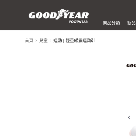
商品分類
新品
首頁
兒童
運動 | 輕量緩震運動鞋