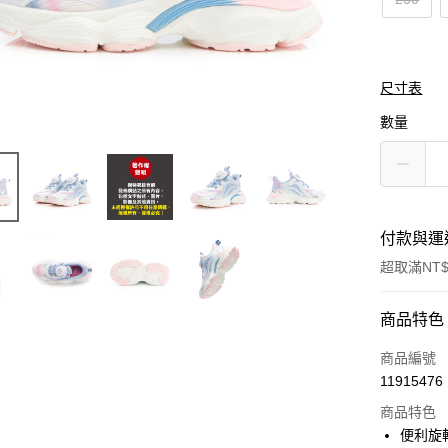
尺寸表
數量
付款與運
超取滿NT$
付款方式
商品特色
信用卡一
商品編號
11915476
LINE Pay
商品特色
Apple Pay
便利旋