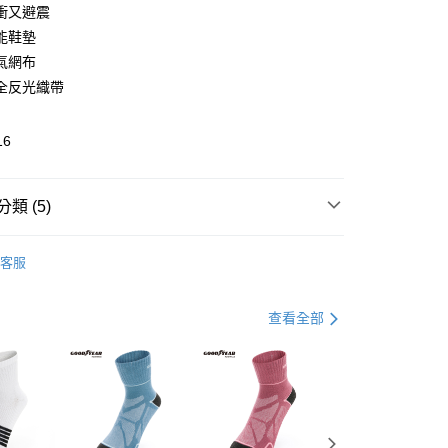
衝又避震
能鞋墊
y
氣網布
全反光織帶
16
類 (5)
家取貨
動 | 輕量緩震運動鞋
0，滿NT$888(含以上)免運費
客服
N風趣】添購新裝備
11取貨(追蹤碼前面加上868再查詢)
搶鮮購
查看全部
0，滿NT$1,500(含以上)免運費
感舒適】彈出運動魂🏃
擊❚全面8折起
0，滿NT$1,500(含以上)免運費