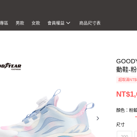
專區
男款
女款
會員權益
商品尺寸表
GOO
動鞋-粉藍
超取滿NT$
NT$1,
顏色：粉
尺寸
200