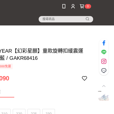
0
DYEAR【幻彩星願】童款旋轉扣緩震運
 / GAKR68416
888免運
090
藍
210
220
225
230