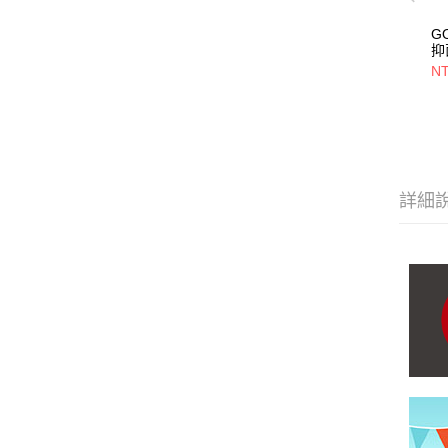
G
抑
/ 
NT
詳細