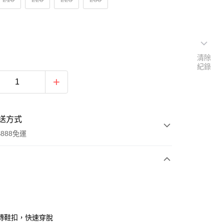
清除
紀錄
送方式
888免運
次付款
轉鞋扣，快速穿脫