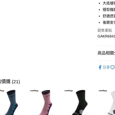
大底緩
街口支付
穩型機
Google Pa
舒適透
後跟安
全盈+PAY
銷售重點
ATM付款
GAKR684
運送方式
商品相關分
付款後全
兒童
運
每筆NT$9
分享
🪁【FU
付款後7-
⭐【新品】
價購 (21)
每筆NT$9
🏃‍♀【跑
宅配-運費
🧔爸氣出
每筆NT$9