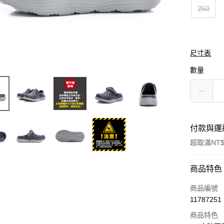
250
尺寸表
數量
付款與運
超取滿NT$
付款方式
商品特色
信用卡一
商品編號
11787251
LINE Pay
商品特色
Apple Pay