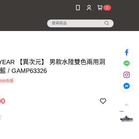
0
DYEAR 【異次元】 男款水陸雙色兩用洞
 / GAMP63326
888免運
90
藍