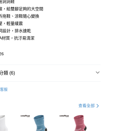
用洞洞鞋
楦，給雙腳足夠的大空間
拆拖鞋、涼鞋隨心變換
y
壓，輕量緩震
洞設計，排水速乾
VA材質，抗汙易清潔
26
家取貨
類 (6)
0，滿NT$888(含以上)免運費
外 | 機能輕便鞋
客服
11取貨(追蹤碼前面加上868再查詢)
搶鮮購
0，滿NT$1,500(含以上)免運費
兩穿】輕量防水洞洞鞋
查看全部
策❚神隊友
0，滿NT$1,500(含以上)免運費
系列】 極致舒適