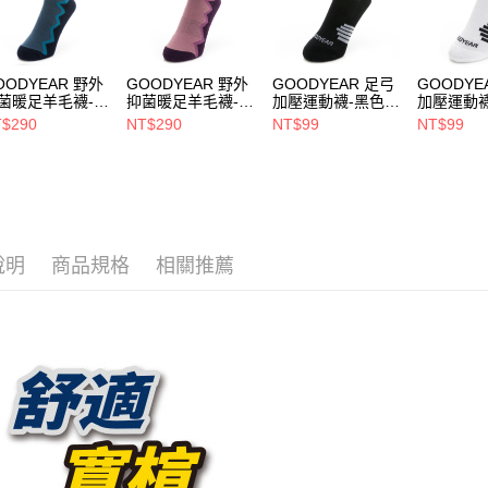
🧔爸氣出
OODYEAR 野外
GOODYEAR 野外
GOODYEAR 足弓
GOODYE
菌暖足羊毛襪-藍
抑菌暖足羊毛襪-紫
加壓運動襪-黑色 /
加壓運動襪
GACS43036
/ GACS43037
GACS43010
GACS430
$290
NT$290
NT$99
NT$99
說明
商品規格
相關推薦