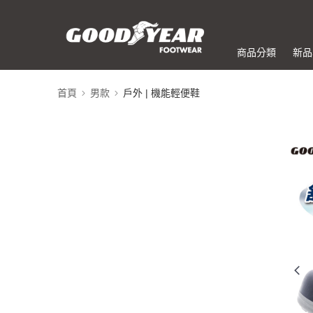
商品分類
新品
首頁
男款
戶外 | 機能輕便鞋