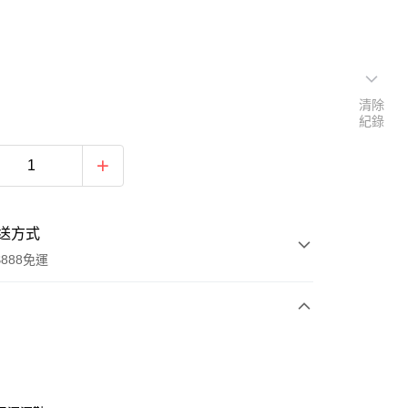
清除
紀錄
送方式
888免運
次付款