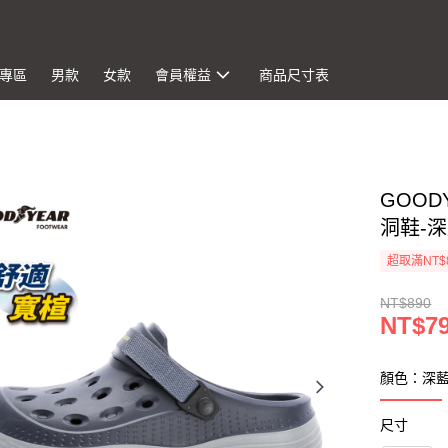
專區
男款
女款
會員權益
商品尺寸表
GOO
洞鞋-深藍
超取滿NT$
NT$890
NT$7
顏色：深
尺寸