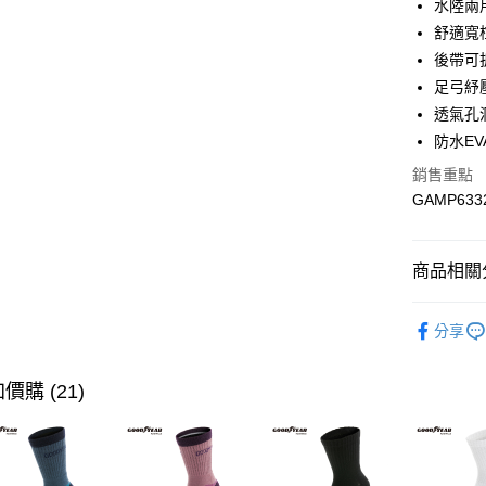
水陸兩
舒適寬
街口支付
後帶可
Google Pa
足弓紓
透氣孔
全盈+PAY
防水E
ATM付款
銷售重點
GAMP633
運送方式
付款後全
商品相關分
每筆NT$9
男款
戶
分享
付款後7-
⭐【新品】
每筆NT$9
☔【晴雨
價購 (21)
宅配-運費
🌂雨天對
每筆NT$9
🤗【寬楦