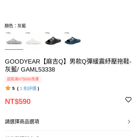
顏色：灰藍
GOODYEAR【麻吉Q】男款Q彈緩震紓壓拖鞋-
灰藍/ GAML53338
超取滿NT$888免運
5
(
1
則評價
)
NT$590
請選擇商品選項