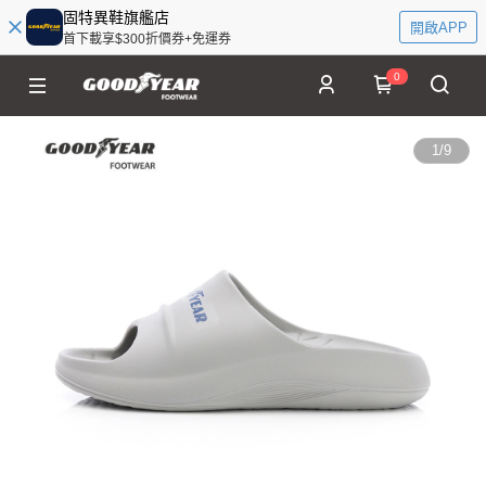
固特異鞋旗艦店
開啟APP
首下載享$300折價券+免運券
0
1
/
9