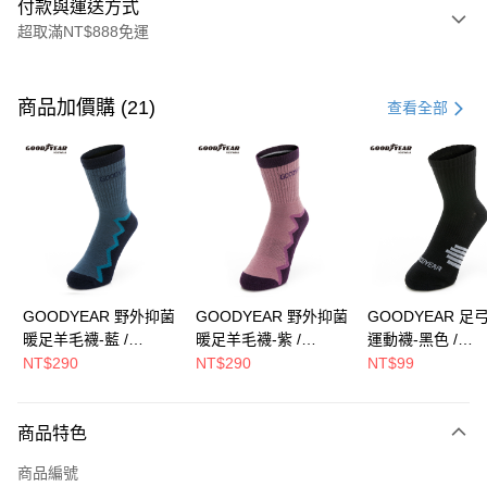
付款與運送方式
超取滿NT$888免運
付款方式
信用卡一次付款
商品加價購 (21)
查看全部
LINE Pay
Apple Pay
街口支付
Google Pay
全盈+PAY
GOODYEAR 野外抑菌
GOODYEAR 野外抑菌
GOODYEAR 足
暖足羊毛襪-藍 /
暖足羊毛襪-紫 /
運動襪-黑色 /
ATM付款
GACS43036
GACS43037
GACS43010
NT$290
NT$290
NT$99
運送方式
商品特色
付款後全家取貨
每筆NT$90，滿NT$888(含以上)免運費
商品編號