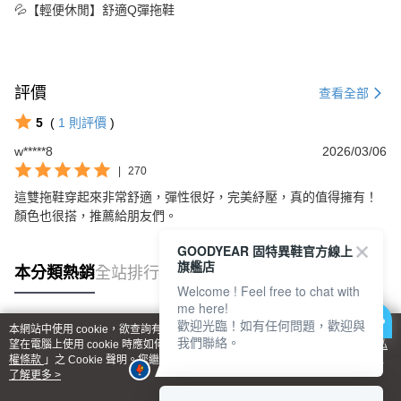
💦【輕便休閒】舒適Q彈拖鞋
評價
查看全部
5
(
1
則評價
)
w*****8
2026/03/06
|
270
這雙拖鞋穿起來非常舒適，彈性很好，完美紓壓，真的值得擁有！
顏色也很搭，推薦給朋友們。
GOODYEAR 固特異鞋官方線上
旗艦店
本分類熱銷
全站排行
Welcome ! Feel free to chat with
me here!
歡迎光臨！如有任何問題，歡迎與
本網站中使用 cookie，欲查詢有關本網站使用 cookie 方式之詳情，及若您不希
我們聯絡。
熱門標籤
望在電腦上使用 cookie 時應如何變更電腦的 cookie 設定，請參閱本網站「
隱私
權條款
」之 Cookie 聲明。您繼續使用本網站即表示您同意本公司得按本網站使
用條款之 Cookie 聲明使用 cookie。
了解更多 >