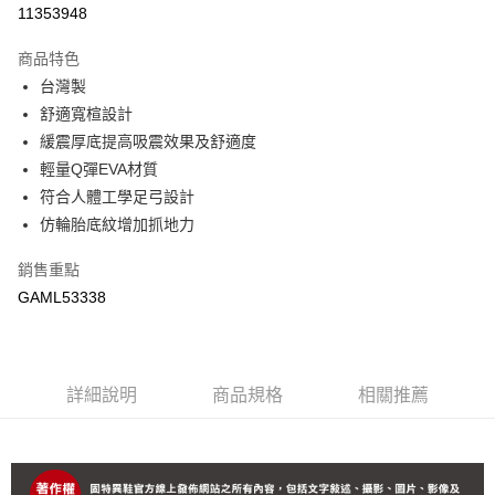
11353948
付款後7-11取貨(追蹤碼前面加上868再查詢)
每筆NT$90，滿NT$1,500(含以上)免運費
商品特色
台灣製
宅配-運費
舒適寬楦設計
每筆NT$90，滿NT$1,500(含以上)免運費
緩震厚底提高吸震效果及舒適度
輕量Q彈EVA材質
符合人體工學足弓設計
仿輪胎底紋增加抓地力
銷售重點
GAML53338
詳細說明
商品規格
相關推薦