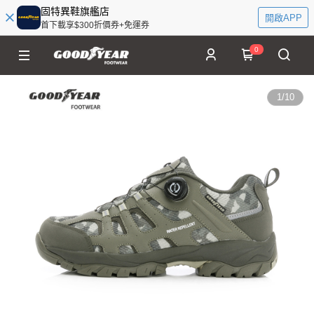
固特異鞋旗艦店
開啟APP
首下載享$300折價券+免運券
0
1
/
10