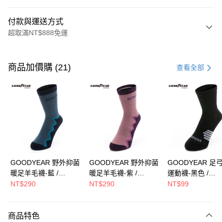
付款與運送方式
超取滿NT$888免運
付款方式
信用卡一次付款
商品加價購 (21)
查看全部
LINE Pay
Apple Pay
街口支付
Google Pay
全盈+PAY
GOODYEAR 野外抑菌
GOODYEAR 野外抑菌
GOODYEAR 足
暖足羊毛襪-藍 /
暖足羊毛襪-紫 /
運動襪-黑色 /
ATM付款
GACS43036
GACS43037
GACS43010
NT$290
NT$290
NT$99
運送方式
商品特色
付款後全家取貨