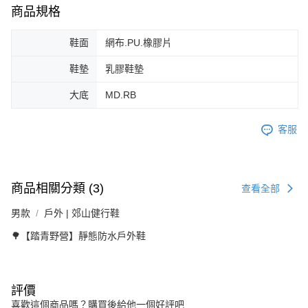
商品規格
鞋面
網布.PU.橡膠片
鞋墊
乳膠鞋墊
大底
MD.RB
客服
商品相關分類 (3)
查看全部
男款
戶外 | 郊山健行鞋
🌳【踏青野營】靜態防水戶外鞋
評價
喜歡這個商品嗎？購買後給他一個好評吧