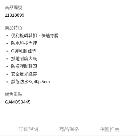
每筆NT$90，滿NT$888(含以上)免運費
商品編號
11318899
付款後7-11取貨(追蹤碼前面加上868再查詢)
每筆NT$90，滿NT$1,500(含以上)免運費
商品特色
便利旋轉鞋扣，快速穿脫
宅配-運費
防水科技內裡
每筆NT$90，滿NT$1,500(含以上)免運費
Q彈乳膠鞋墊
抓地耐磨大底
防撞護趾鞋頭
安全反光織帶
靜態防水6小時x5cm
銷售重點
GAMO53445
詳細說明
商品規格
相關推薦