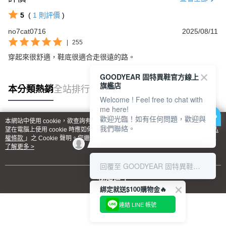
5
(
1
則評價
)
no7cat0716
2025/08/11
|
255
穿起來很舒適，鞋底很適合走很遠的路。
GOODYEAR 固特異鞋官方線上
旗艦店
本分類熱銷
全站排行
Welcome ! Feel free to chat with
me here!
歡迎光臨！如有任何問題，歡迎與
本網站中使用 cookie，欲查詢有關本網站使用 cookie 方式之詳情，及若您不希
我們聯絡。
熱門標籤
望在電腦上使用 cookie 時應如何變更電腦的 cookie 設定，請參閱本網站「
隱私
權條款
」之 Cookie 聲明。您繼續使用本網站即表示您同意本公司得按本網站使
用條款之 Cookie 聲明使用 cookie。
了解更多 >
回覆至 GOODYEAR 固特異鞋官方線上旗艦店
我知道了
綁定就送$100購物金🔥
連結 LINE 帳號