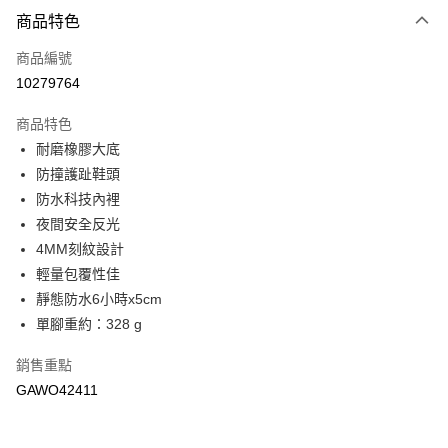
商品特色
付款後全家取貨
每筆NT$90，滿NT$888(含以上)免運費
商品編號
10279764
付款後7-11取貨(追蹤碼前面加上868再查詢)
每筆NT$90，滿NT$1,500(含以上)免運費
商品特色
耐磨橡膠大底
宅配-運費
防撞護趾鞋頭
每筆NT$90，滿NT$1,500(含以上)免運費
防水科技內裡
夜間安全反光
4MM刻紋設計
輕量包覆性佳
靜態防水6小時x5cm
單腳重約：328 g
銷售重點
GAWO42411