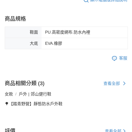
商品規格
鞋面
PU.高密度網布.防水內裡
大底
EVA.橡膠
客服
商品相關分類 (3)
查看全部
女款
戶外 | 郊山健行鞋
🌳【踏青野營】靜態防水戶外鞋
評價
查看全部