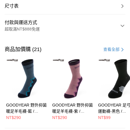
尺寸表
付款與運送方式
超取滿NT$888免運
付款方式
信用卡一次付款
商品加價購 (21)
查看全部
LINE Pay
Apple Pay
街口支付
Google Pay
全盈+PAY
GOODYEAR 野外抑菌
GOODYEAR 野外抑菌
GOODYEAR 足
暖足羊毛襪-藍 /
暖足羊毛襪-紫 /
運動襪-黑色 /
ATM付款
GACS43036
GACS43037
GACS43010
NT$290
NT$290
NT$99
運送方式