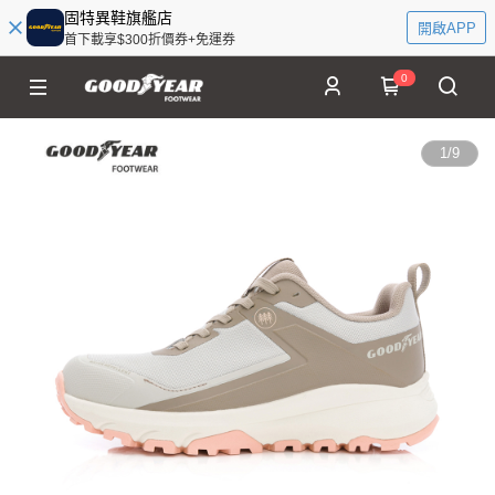
固特異鞋旗艦店
開啟APP
首下載享$300折價券+免運券
0
1
/
9