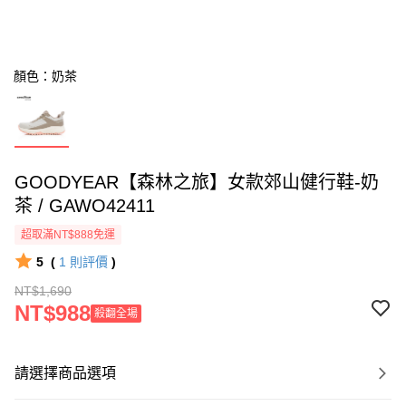
顏色：奶茶
GOODYEAR【森林之旅】女款郊山健行鞋-奶
茶 / GAWO42411
超取滿NT$888免運
5
(
1
則評價
)
NT$1,690
NT$988
殺翻全場
請選擇商品選項