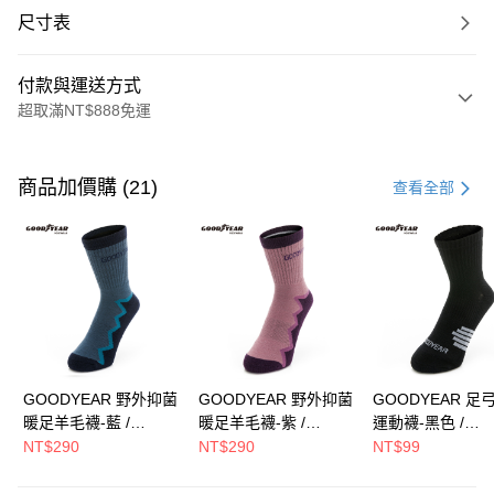
尺寸表
付款與運送方式
超取滿NT$888免運
付款方式
信用卡一次付款
商品加價購 (21)
查看全部
LINE Pay
Apple Pay
街口支付
Google Pay
全盈+PAY
GOODYEAR 野外抑菌
GOODYEAR 野外抑菌
GOODYEAR 足
暖足羊毛襪-藍 /
暖足羊毛襪-紫 /
運動襪-黑色 /
ATM付款
GACS43036
GACS43037
GACS43010
NT$290
NT$290
NT$99
運送方式