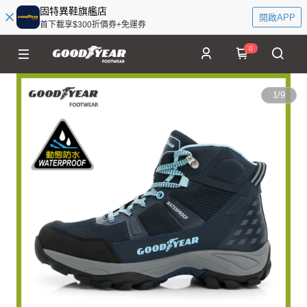
固特異鞋旗艦店
開啟APP
首下載享$300折價券+免運券
0
1
/
9